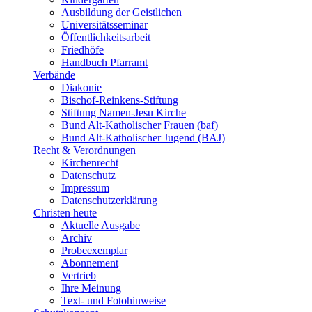
Ausbildung der Geistlichen
Universitätsseminar
Öffentlichkeitsarbeit
Friedhöfe
Handbuch Pfarramt
Verbände
Diakonie
Bischof-Reinkens-Stiftung
Stiftung Namen-Jesu Kirche
Bund Alt-Katholischer Frauen (baf)
Bund Alt-Katholischer Jugend (BAJ)
Recht & Verordnungen
Kirchenrecht
Datenschutz
Impressum
Datenschutzerklärung
Christen heute
Aktuelle Ausgabe
Archiv
Probeexemplar
Abonnement
Vertrieb
Ihre Meinung
Text- und Fotohinweise