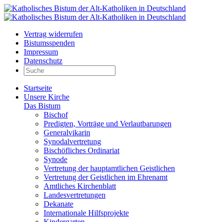
Vertrag widerrufen
Bistumsspenden
Impressum
Datenschutz
Startseite
Unsere Kirche
Das Bistum
Bischof
Predigten, Vorträge und Verlautbarungen
Generalvikarin
Synodalvertretung
Bischöfliches Ordinariat
Synode
Vertretung der hauptamtlichen Geistlichen
Vertretung der Geistlichen im Ehrenamt
Amtliches Kirchenblatt
Landesvertretungen
Dekanate
Internationale Hilfsprojekte
Kindergarten