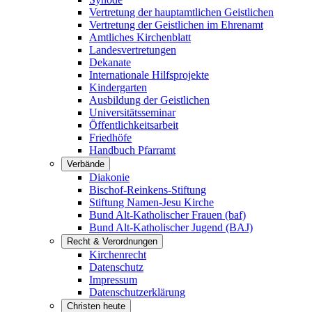
Vertretung der hauptamtlichen Geistlichen
Vertretung der Geistlichen im Ehrenamt
Amtliches Kirchenblatt
Landesvertretungen
Dekanate
Internationale Hilfsprojekte
Kindergarten
Ausbildung der Geistlichen
Universitätsseminar
Öffentlichkeitsarbeit
Friedhöfe
Handbuch Pfarramt
Verbände
Diakonie
Bischof-Reinkens-Stiftung
Stiftung Namen-Jesu Kirche
Bund Alt-Katholischer Frauen (baf)
Bund Alt-Katholischer Jugend (BAJ)
Recht & Verordnungen
Kirchenrecht
Datenschutz
Impressum
Datenschutzerklärung
Christen heute