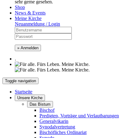
sehr gerne gesehen.
Shop
News & Events
Meine Kirche
Neuanmeldung / Login
» Anmelden
.
Toggle navigation
Startseite
Unsere Kirche
Das Bistum
Bischof
Predigten, Vorträge und Verlautbarungen
Generalvikarin
Synodalvertretung
Bischöfliches Ordinariat
Synode